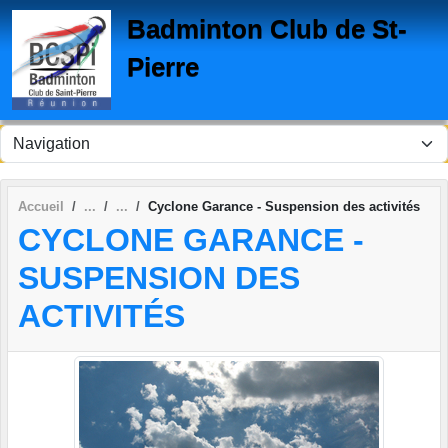
Panneau de gestion des cookies
Badminton Club de St-
Pierre
Accueil
Cyclone Garance - Suspension des activités
CYCLONE GARANCE -
SUSPENSION DES
ACTIVITÉS