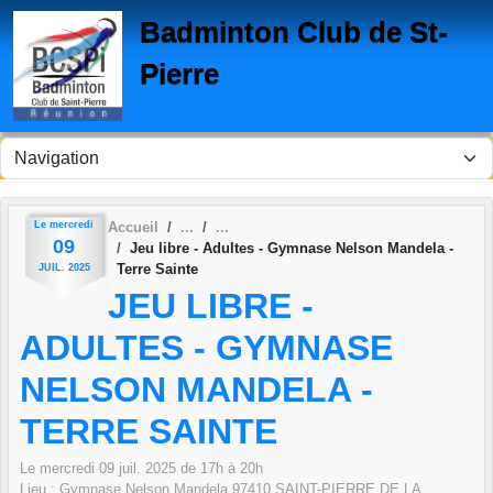
Panneau de gestion des cookies
Badminton Club de St-
Pierre
Le
mercredi
Accueil
09
Jeu libre - Adultes - Gymnase Nelson Mandela -
Terre Sainte
JUIL.
2025
JEU LIBRE -
ADULTES - GYMNASE
NELSON MANDELA -
TERRE SAINTE
Le
mercredi
09
juil.
2025
de 17h à 20h
Lieu :
Gymnase Nelson Mandela
97410 SAINT-PIERRE DE LA