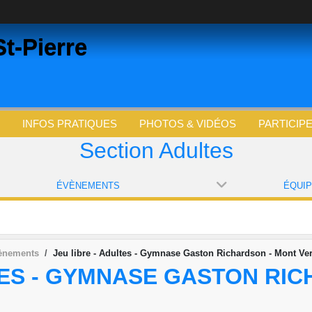
t-Pierre
INFOS PRATIQUES
PHOTOS & VIDÉOS
PARTICIP
Section Adultes
ÉVÈNEMENTS
ÉQUI
ènements
Jeu libre - Adultes - Gymnase Gaston Richardson - Mont Ver
TES - GYMNASE GASTON RI