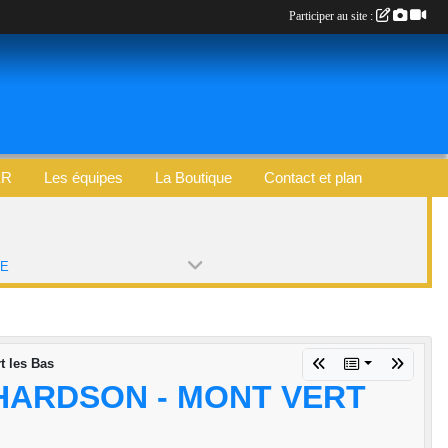
Participer au site :
ER
Les équipes
La Boutique
Contact et plan
PE
t les Bas
CHARDSON - MONT VERT