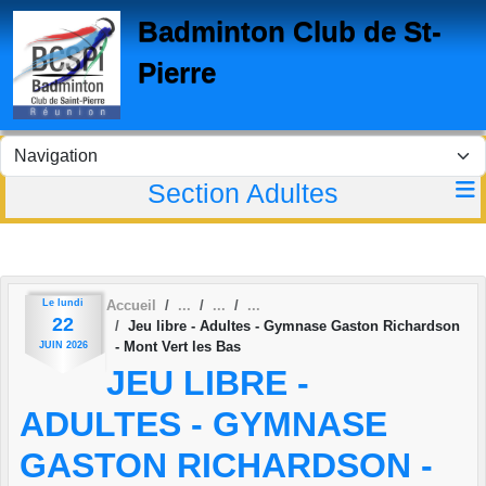
Panneau de gestion des cookies
Badminton Club de St-
Pierre
Section Adultes
Le
lundi
Accueil
22
Jeu libre - Adultes - Gymnase Gaston Richardson
- Mont Vert les Bas
JUIN
2026
JEU LIBRE -
ADULTES - GYMNASE
GASTON RICHARDSON -