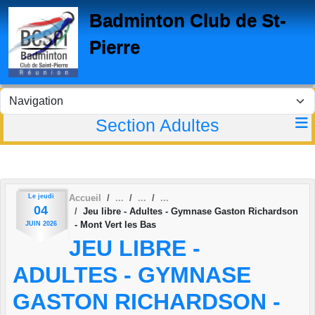
Panneau de gestion des cookies
Badminton Club de St-
Pierre
Section Adultes
Le
jeudi
Accueil
04
Jeu libre - Adultes - Gymnase Gaston Richardson
- Mont Vert les Bas
JUIN
2026
JEU LIBRE -
ADULTES - GYMNASE
GASTON RICHARDSON -