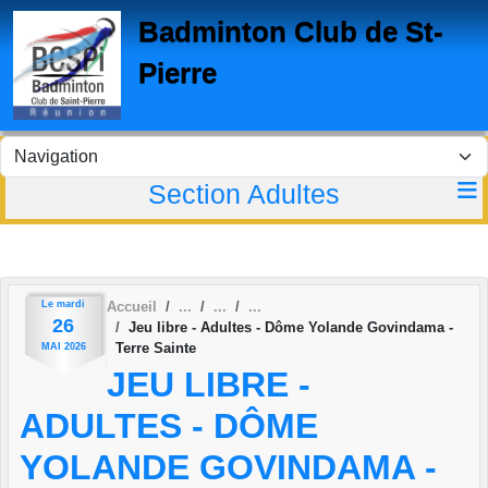
Panneau de gestion des cookies
Badminton Club de St-
Pierre
Section Adultes
Le
mardi
Accueil
26
Jeu libre - Adultes - Dôme Yolande Govindama -
Terre Sainte
MAI
2026
JEU LIBRE -
ADULTES - DÔME
YOLANDE GOVINDAMA -