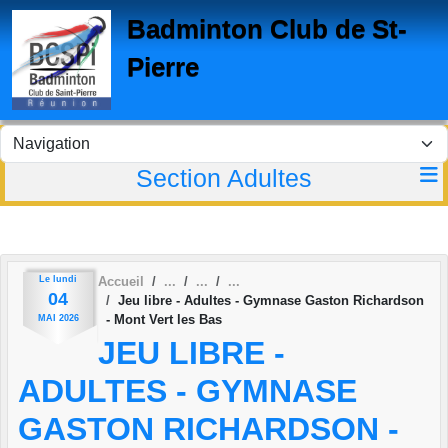
Panneau de gestion des cookies
Badminton Club de St-
Pierre
Section Adultes
Le
lundi
Accueil
04
Jeu libre - Adultes - Gymnase Gaston Richardson
- Mont Vert les Bas
MAI
2026
JEU LIBRE -
ADULTES - GYMNASE
GASTON RICHARDSON -