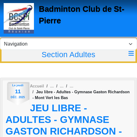
Panneau de gestion des cookies
Badminton Club de St-
Pierre
Section Adultes
Le
jeudi
Accueil
11
Jeu libre - Adultes - Gymnase Gaston Richardson
- Mont Vert les Bas
DÉC.
2025
JEU LIBRE -
ADULTES - GYMNASE
GASTON RICHARDSON -