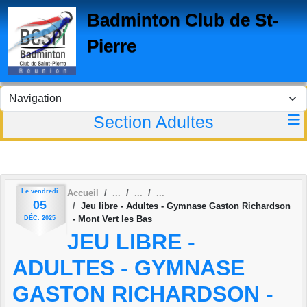
Panneau de gestion des cookies
Badminton Club de St-
Pierre
Section Adultes
Le
vendredi
Accueil
05
Jeu libre - Adultes - Gymnase Gaston Richardson
- Mont Vert les Bas
DÉC.
2025
JEU LIBRE -
ADULTES - GYMNASE
GASTON RICHARDSON -