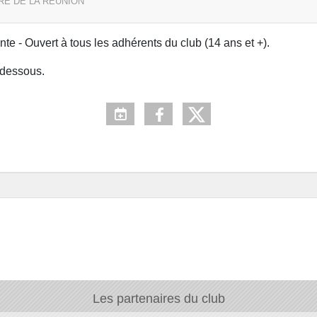
RRE DE LA REUNION
te - Ouvert à tous les adhérents du club (14 ans et +).
i-dessous.
Les partenaires du club