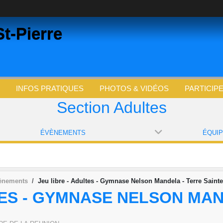
t-Pierre
INFOS PRATIQUES
PHOTOS & VIDÉOS
PARTICIP
Section Adultes
ÉVÈNEMENTS
ÉQUI
ènements
Jeu libre - Adultes - Gymnase Nelson Mandela - Terre Sainte
TES - GYMNASE NELSON MAN