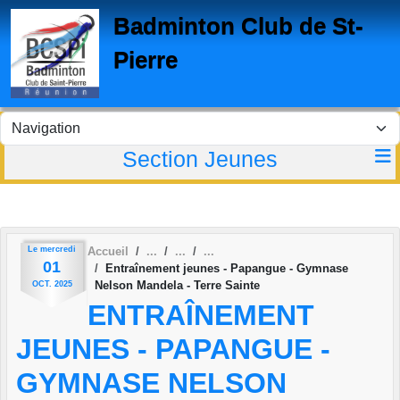
Panneau de gestion des cookies
Badminton Club de St-
Pierre
Section Jeunes
Le
mercredi
Accueil
01
Entraînement jeunes - Papangue - Gymnase
Nelson Mandela - Terre Sainte
OCT.
2025
ENTRAÎNEMENT
JEUNES - PAPANGUE -
GYMNASE NELSON