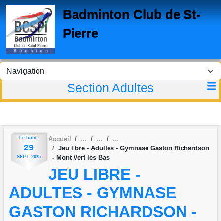
Panneau de gestion des cookies
Badminton Club de St-
Pierre
Section Adultes
Le
lundi
Accueil
29
Jeu libre - Adultes - Gymnase Gaston Richardson
- Mont Vert les Bas
SEPT.
2025
JEU LIBRE -
ADULTES - GYMNASE
GASTON RICHARDSON -