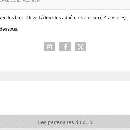
IERRE DE LA REUNION
rt les bas - Ouvert à tous les adhérents du club (14 ans et +).
i-dessous.
Les partenaires du club