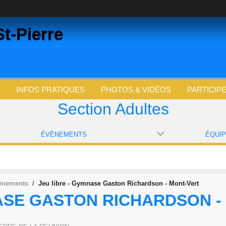
t-Pierre
INFOS PRATIQUES
PHOTOS & VIDÉOS
PARTICIP
Section Adultes
ÉVÈNEMENTS
ÉQUI
ènements
Jeu libre - Gymnase Gaston Richardson - Mont-Vert
NASE GASTON RICHARDSON -