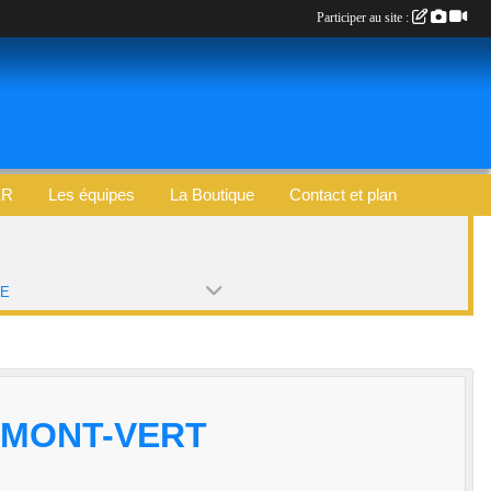
Participer au site :
ER
Les équipes
La Boutique
Contact et plan
PE
 MONT-VERT