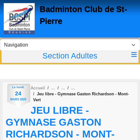
Panneau de gestion des cookies
Badminton Club de St-
Pierre
Section Adultes
Le
lundi
Accueil
24
Jeu libre - Gymnase Gaston Richardson - Mont-
Vert
MARS
2025
JEU LIBRE -
GYMNASE GASTON
RICHARDSON - MONT-