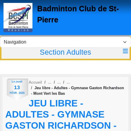
Panneau de gestion des cookies
Badminton Club de St-
Pierre
Section Adultes
Le
jeudi
Accueil
13
Jeu libre - Adultes - Gymnase Gaston Richardson
- Mont Vert les Bas
FÉVR.
2025
JEU LIBRE -
ADULTES - GYMNASE
GASTON RICHARDSON -