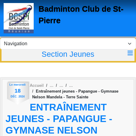
Panneau de gestion des cookies
Badminton Club de St-
Pierre
Section Jeunes
Le
mercredi
Accueil
18
Entraînement jeunes - Papangue - Gymnase
Nelson Mandela - Terre Sainte
DÉC.
2024
ENTRAÎNEMENT
JEUNES - PAPANGUE -
GYMNASE NELSON