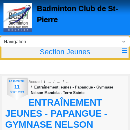
Panneau de gestion des cookies
Badminton Club de St-
Pierre
Section Jeunes
Le
mercredi
Accueil
11
Entraînement jeunes - Papangue - Gymnase
Nelson Mandela - Terre Sainte
SEPT.
2024
ENTRAÎNEMENT
JEUNES - PAPANGUE -
GYMNASE NELSON