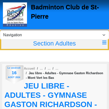
Panneau de gestion des cookies
Badminton Club de St-
Pierre
Section Adultes
Le
vendredi
Accueil
16
Jeu libre - Adultes - Gymnase Gaston Richardson
- Mont Vert les Bas
AOÛT
2024
JEU LIBRE -
ADULTES - GYMNASE
GASTON RICHARDSON -