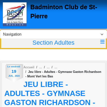
Panneau de gestion des cookies
Badminton Club de St-
Pierre
Section Adultes
Le
vendredi
Accueil
19
Jeu libre - Adultes - Gymnase Gaston Richardson
- Mont Vert les Bas
JUIL.
2024
JEU LIBRE -
ADULTES - GYMNASE
GASTON RICHARDSON -