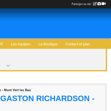
Participer au site :
ER
Les équipes
La Boutique
Contact et plan
 - Mont Vert les Bas
 GASTON RICHARDSON -