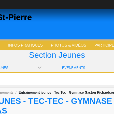
t-Pierre
INFOS PRATIQUES
PHOTOS & VIDÉOS
PARTICIP
Section Jeunes
UNES
ÉVÈNEMENTS
ènements
Entraînement jeunes - Tec-Tec - Gymnase Gaston Richardson
UNES - TEC-TEC - GYMNASE
AS