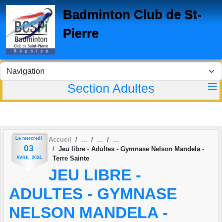
Panneau de gestion des cookies
Badminton Club de St-
Pierre
Section Adultes
Le
mercredi
Accueil
03
Jeu libre - Adultes - Gymnase Nelson Mandela -
Terre Sainte
AVRIL
2024
JEU LIBRE -
ADULTES - GYMNASE
NELSON MANDELA -